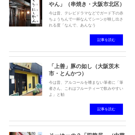
やん」（串焼き・大阪市北区）
今は昔、テレビドラマなどでガード下の赤
ちょうちんで一杯なんてシーンが映し出さ
れる度「なんで、あんなう
記事を読む
「上善」豚の如し（大阪茨木
市・とんかつ）
今は昔、アルコールを嗜まない筆者に「筆
者さん、これはフルーティーで飲みやすい
よ」と勧
記事を読む