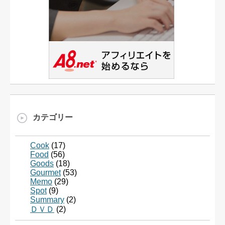
カテゴリー
Cook
(17)
Food
(56)
Goods
(18)
Gourmet
(53)
Memo
(29)
Spot
(9)
Summary
(2)
ＤＶＤ
(2)