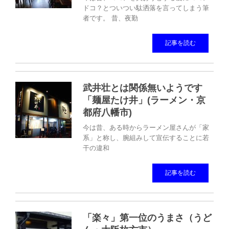
ドコ？とついつい駄洒落を言ってしまう筆
者です。 昔、夜勤
記事を読む
武井壮とは関係無いようです
「麺屋たけ井」(ラーメン・京
都府八幡市)
今は昔、ある時からラーメン屋さんが「家
系」と称し、腕組みして宣伝することに若
干の違和
記事を読む
「楽々」第一位のうまさ（うど