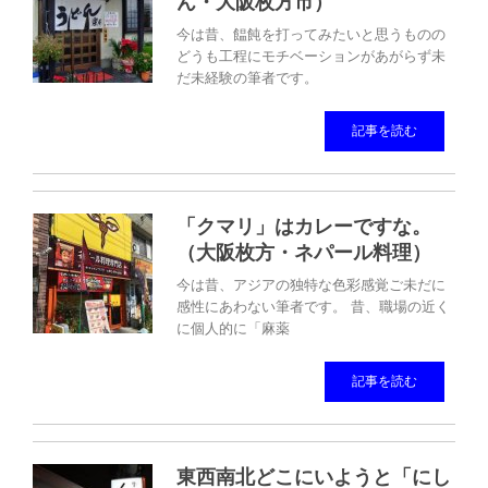
ん・大阪枚方市）
今は昔、饂飩を打ってみたいと思うものの
どうも工程にモチベーションがあがらず未
だ未経験の筆者です。
記事を読む
「クマリ」はカレーですな。
（大阪枚方・ネパール料理）
今は昔、アジアの独特な色彩感覚ご未だに
感性にあわない筆者です。 昔、職場の近く
に個人的に「麻薬
記事を読む
東西南北どこにいようと「にし