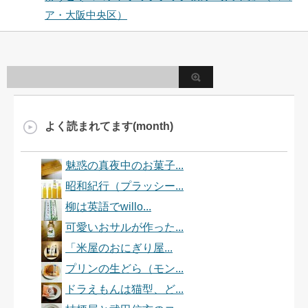
ア・大阪中央区）
よく読まれてます(month)
魅惑の真夜中のお菓子...
昭和紀行（プラッシー...
柳は英語でwillo...
可愛いおサルが作った...
「米屋のおにぎり屋...
プリンの生どら（モン...
ドラえもんは猫型、ど...