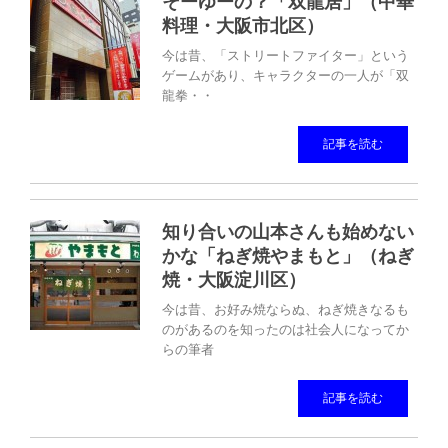
そーゆーの？「双龍居」（中華
料理・大阪市北区）
今は昔、「ストリートファイター」という
ゲームがあり、キャラクターの一人が「双
龍拳・・
記事を読む
知り合いの山本さんも始めない
かな「ねぎ焼やまもと」（ねぎ
焼・大阪淀川区）
今は昔、お好み焼ならぬ、ねぎ焼きなるも
のがあるのを知ったのは社会人になってか
らの筆者
記事を読む