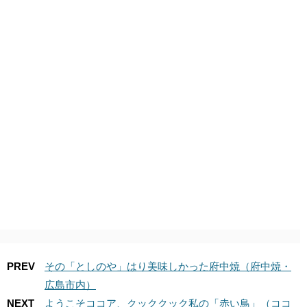
PREV
その「としのや」はり美味しかった府中焼（府中焼・
広島市内）
NEXT
ようこそココア、クッククック私の「赤い鳥」（ココ