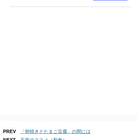
PREV
「卵焼きとたまご豆腐」の間には
NEXT
五穀のススメ（和食）