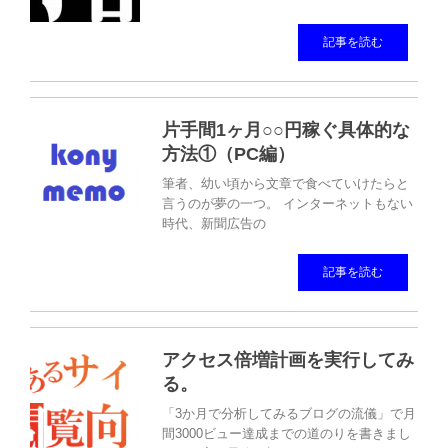
記事を読む
片手間1ヶ月○○円稼ぐ具体的な
方法①（PC編）
筆者、幼い頃から文章で食べていけたらと
言うのが夢の一つ。 インターネットもない
時代、新聞広告の
記事を読む
アクセス倍増計画を実行してみ
る。
「3か月で分析してみるブログの流儀」で月
間3000ビュー達成までの道のりを書きまし