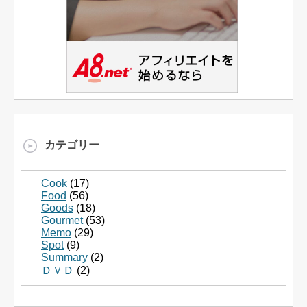
カテゴリー
Cook
(17)
Food
(56)
Goods
(18)
Gourmet
(53)
Memo
(29)
Spot
(9)
Summary
(2)
ＤＶＤ
(2)