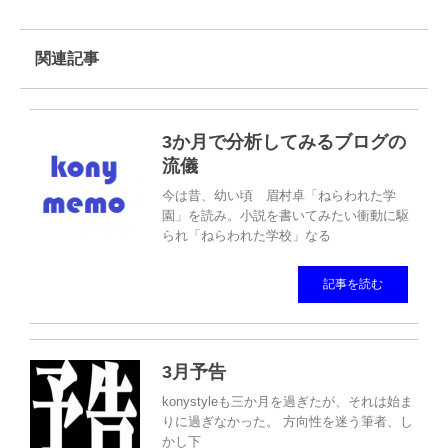
関連記事
3か月で分析してみるブログの
流儀
今は昔、幼い頃 眉村卓「ねらわれた学
園」を読み。小説を書いてみたい衝動に駆
られ「ねらわれた学校」なる
記事を読む
3月予告
konystyleも三か月を過ぎたが、それは始ま
りに過ぎなかった。 方向性を迷う筆者、し
かし下