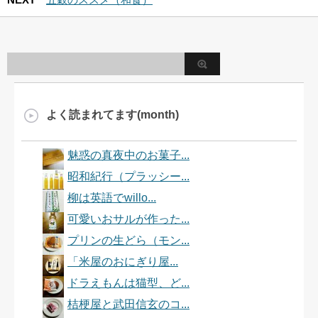
よく読まれてます(month)
魅惑の真夜中のお菓子...
昭和紀行（プラッシー...
柳は英語でwillo...
可愛いおサルが作った...
プリンの生どら（モン...
「米屋のおにぎり屋...
ドラえもんは猫型、ど...
桔梗屋と武田信玄のコ...