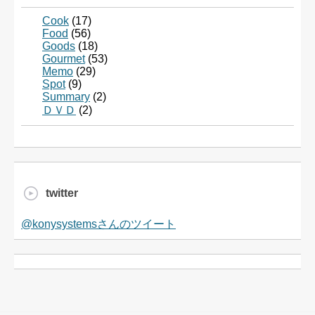
Cook
(17)
Food
(56)
Goods
(18)
Gourmet
(53)
Memo
(29)
Spot
(9)
Summary
(2)
ＤＶＤ
(2)
twitter
@konysystemsさんのツイート