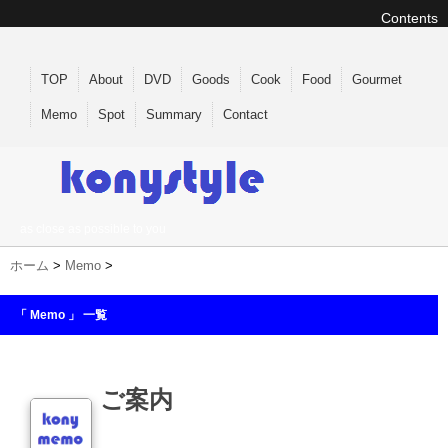
Contents
TOP
About
DVD
Goods
Cook
Food
Gourmet
Memo
Spot
Summary
Contact
as close as possible to you
ホーム
>
Memo
>
「 Memo 」 一覧
ご案内