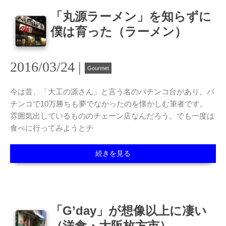
「丸源ラーメン」を知らずに
僕は育った（ラーメン）
2016/03/24 |
Gourmet
今は昔、「大工の源さん」と言う名のパチンコ台があり。パ
チンコで10万勝ちも夢でなかったのを懐かしむ筆者です。
雰囲気出しているもののチェーン店なんだろう。でも一度は
食べに行ってみようとチ
続きを見る
「G’day」が想像以上に凄い
（洋食・大阪枚方市）