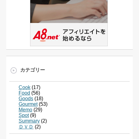
カテゴリー
Cook
(17)
Food
(56)
Goods
(18)
Gourmet
(53)
Memo
(29)
Spot
(9)
Summary
(2)
ＤＶＤ
(2)