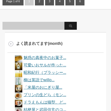
Page 1 of 6
1
2
3
4
5
6
よく読まれてます(month)
魅惑の真夜中のお菓子...
可愛いおサルが作った...
昭和紀行（プラッシー...
柳は英語でwillo...
「米屋のおにぎり屋...
プリンの生どら（モン...
ドラえもんは猫型、ど...
桔梗屋と武田信玄のコ...