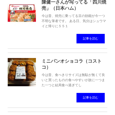
陳健一さんが写ってる「四川焼
売」（日本ハム）
今は昔、焼売に乗ってる豆の効能が今一つ
不明な筆者です。 ある日、気分はシュウマ
イと帰りに５５１
記事を読む
ミニパンオショコラ（コスト
コ）
今は昔、食べきりサイズは無駄が無くて良
いと買ったものの食べやすいが故に一つま
た一つと結局食べ過ぎてし
記事を読む