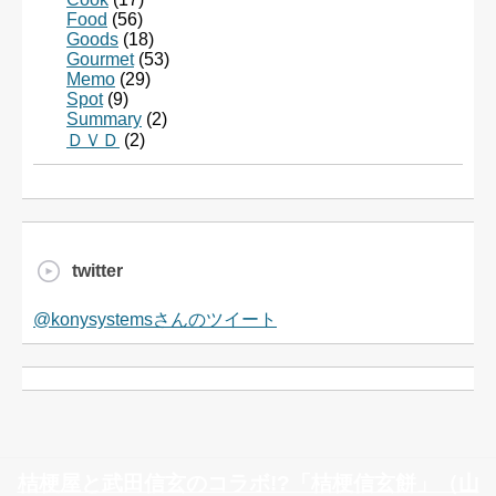
Food
(56)
Goods
(18)
Gourmet
(53)
Memo
(29)
Spot
(9)
Summary
(2)
ＤＶＤ
(2)
twitter
@konysystemsさんのツイート
桔梗屋と武田信玄のコラボ!?「桔梗信玄餅」（山