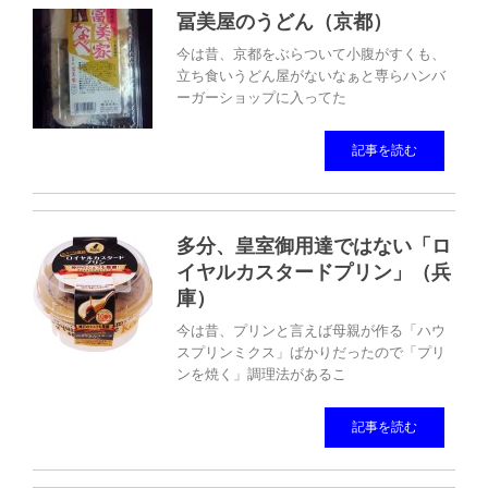
冨美屋のうどん（京都）
今は昔、京都をぶらついて小腹がすくも、
立ち食いうどん屋がないなぁと専らハンバ
ーガーショップに入ってた
記事を読む
多分、皇室御用達ではない「ロ
イヤルカスタードプリン」（兵
庫）
今は昔、プリンと言えば母親が作る「ハウ
スプリンミクス」ばかりだったので「プリ
ンを焼く」調理法があるこ
記事を読む