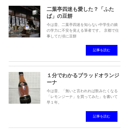
二葉亭四迷も愛した？「ふた
ば」の豆餅
今は昔、二葉亭四迷を知らない中学生の娘
の学力に不安を覚える筆者です。 京都で仕
事してた頃に豆餅
記事を読む
１分でわかるブラッドオランジ
ーナ
今は昔、「無いと言われれば飲みたくなる
「レモンジーナ」を買ってみた」を書いて
早１年。
記事を読む