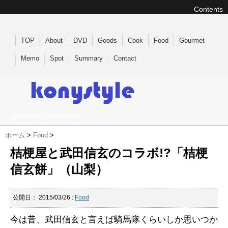
Contents
TOP
About
DVD
Goods
Cook
Food
Gourmet
Memo
Spot
Summary
Contact
as close as possible to you
ホーム
>
Food
>
桔梗屋と武田信玄のコラボ!?「桔梗
信玄餅」（山梨）
公開日：
2015/03/26
:
Food
今は昔、武田信玄と言えば騎馬隊くらいしか思いつか