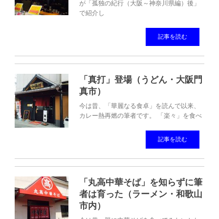
が「孤独の紀行（大阪～神奈川県編）後」
で紹介し
記事を読む
「真打」登場（うどん・大阪門
真市）
今は昔、「華麗なる食卓」を読んで以来、
カレー熱再燃の筆者です。 「楽々」を食べ
記事を読む
「丸高中華そば」を知らずに筆
者は育った（ラーメン・和歌山
市内）