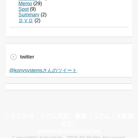
Memo
(29)
Spot
(9)
Summary
(2)
ＤＶＤ
(2)
twitter
@konysystemsさんのツイート
いまどきの「うどん色彩」事情（うどん・大阪鶴
見区）
as close as possible to you
Copyright© konystyle , 2016 All Rights Reserved.