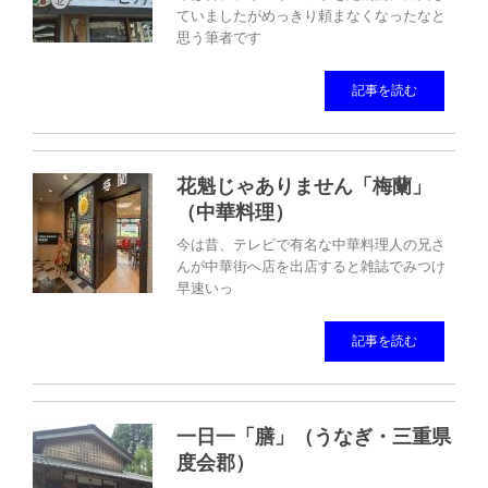
ていましたがめっきり頼まなくなったなと
思う筆者です
記事を読む
花魁じゃありません「梅蘭」
（中華料理）
今は昔、テレビで有名な中華料理人の兄さ
んが中華街へ店を出店すると雑誌でみつけ
早速いっ
記事を読む
一日一「膳」（うなぎ・三重県
度会郡）