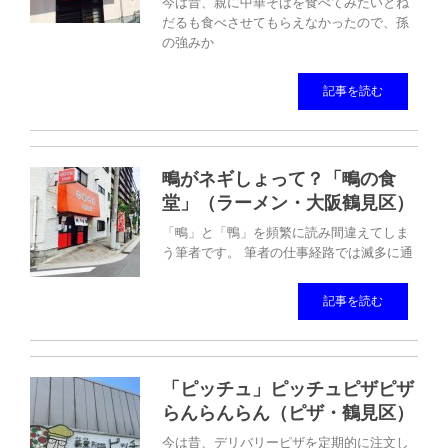
今は昔、親に中華そばを食べてみたいとね
だるも食べさせてもらえなかったので、孫
の強みか
記事を読む
鴫がネギしょって？「鴫の食
堂」（ラーメン・大阪鶴見区）
「鴫」と「鴨」を頻繁に読み間違えてしま
う筆者です。 筆者の仕事経路では滅多に通
記事を読む
「ピッチュ」ピッチュピザピザ
らんらんらん（ピザ・鶴見区）
今は昔、デリバリーピザを定期的に注文し