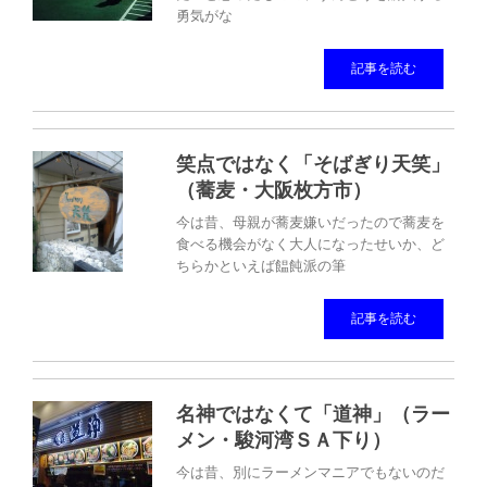
勇気がな
記事を読む
笑点ではなく「そばぎり天笑」
（蕎麦・大阪枚方市）
今は昔、母親が蕎麦嫌いだったので蕎麦を
食べる機会がなく大人になったせいか、ど
ちらかといえば饂飩派の筆
記事を読む
名神ではなくて「道神」（ラー
メン・駿河湾ＳＡ下り）
今は昔、別にラーメンマニアでもないのだ