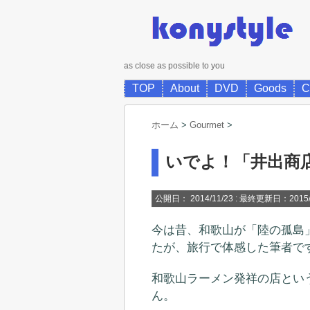
as close as possible to you
TOP
About
DVD
Goods
C
ホーム
>
Gourmet
>
いでよ！「井出商店
公開日：
2014/11/23
: 最終更新日：2015/
今は昔、和歌山が「陸の孤島
たが、旅行で体感した筆者で
和歌山ラーメン発祥の店とい
ん。