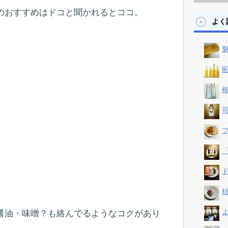
のおすすめはドコと聞かれるとココ。
よく
魅
昭
柳
可
プ
「
ド
桔
よ
醤油・味噌？も絡んでるようなコクがあり