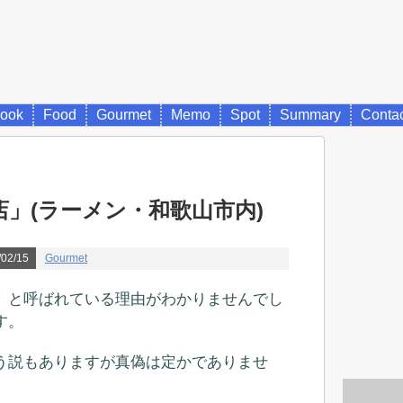
ook
Food
Gourmet
Memo
Spot
Summary
Conta
」(ラーメン・和歌山市内)
02/15
Gourmet
」と呼ばれている理由がわかりませんでし
す。
う説もありますが真偽は定かでありませ