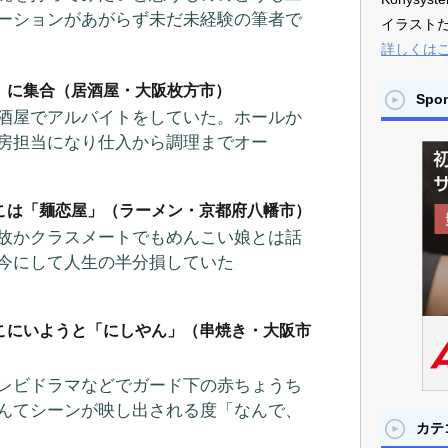
ーションがあがらず未だ未経験の筆者で
イラスト
詳しくは
」に集合（居酒屋・大阪枚方市）
Spo
酒屋でアルバイトをしていた。ホールか
房担当になり仕入から調理までオー
こは「麺恋屋」（ラーメン・京都府八幡市）
故かクラスメートでもめんこい娘とは話
今にして人生の半分損していた
こにいようと「にしやん」（串焼き・大阪市
レビドラマなどでガード下の赤ちょうち
んてシーンが映し出される度「なんで、
カテ