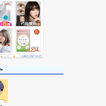
le
em