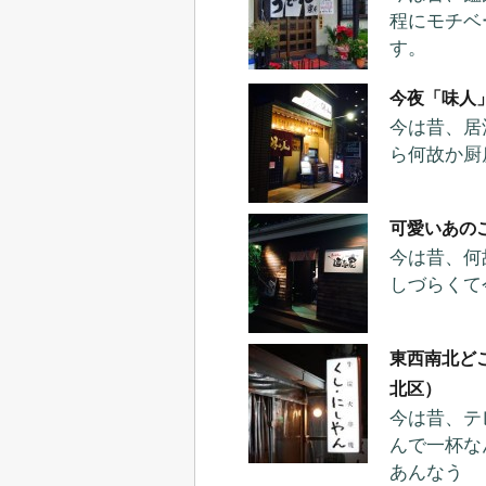
程にモチベ
す。
今夜「味人
今は昔、居
ら何故か厨
可愛いあの
今は昔、何
しづらくて
東西南北ど
北区）
今は昔、テ
んで一杯な
あんなう