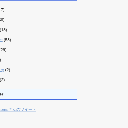
17)
56)
(18)
et
(53)
(29)
)
ry
(2)
(2)
er
ystemsさんのツイート