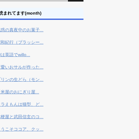
読まれてます(month)
惑の真夜中のお菓子...
和紀行（プラッシー...
は英語でwillo...
愛いおサルが作った...
リンの生どら（モン...
米屋のおにぎり屋...
ラえもんは猫型、ど...
梗屋と武田信玄のコ...
うこそココア、クッ...