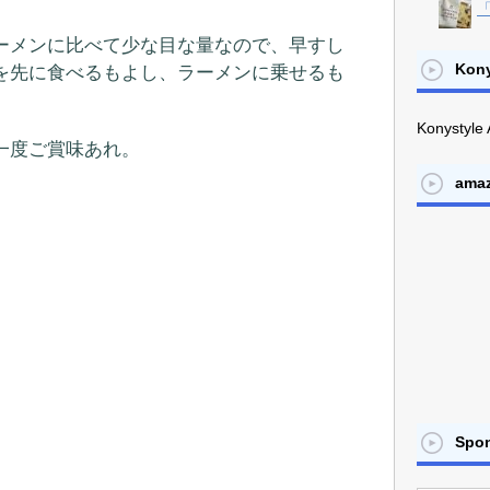
「
ーメンに比べて少な目な量なので、早すし
Kony
を先に食べるもよし、ラーメンに乗せるも
Konystyle 
一度ご賞味あれ。
ama
Spo