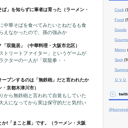
そば」を知らずに筆者は育った（ラーメン・
Cook
(
）
Food
(
に中華そばを食べてみたいとねだるも食
Goods
らえなかったので、孫の強みか
Gourm
？「双龍居」（中華料理・大阪市北区）
Memo
ストリートファイター」というゲームが
Spot
(9
ラクターの一人が「双龍拳・・
Summa
オープンするのは「無鉄砲」だと言われたか
ＤＶＤ
ン・京都木津川市）
twitt
りから無鉄砲と言われて自覚もしていた
大人になってから実は保守的だと気付い
@konys
とか!「まこと屋」です。（ラーメン・大阪