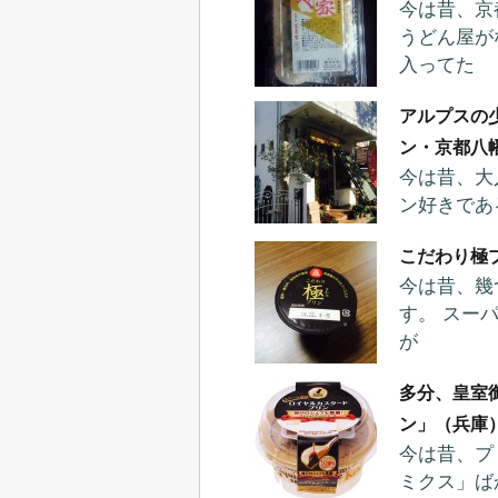
今は昔、京
うどん屋が
入ってた
アルプスの
ン・京都八
今は昔、大
ン好きであ
こだわり極
今は昔、幾
す。 スー
が
多分、皇室
ン」（兵庫
今は昔、プ
ミクス」ば