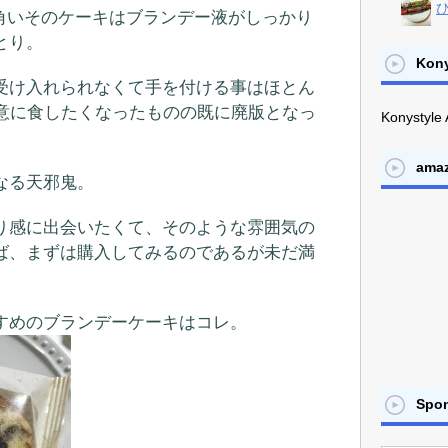
ひ
四角いそのケーキはブランデー液がしっかり
とり。
Kony
受け入れられなくて手を付ける事はほとん
不意に食したくなったものの既に廃版となっ
Konystyle 
ama
なる天邪鬼。
り感に出会いたくて、そのような雰囲気の
ば、まずは購入してみるのであるが未だ満
。
すめのブランデーケーキはコレ。
Spo