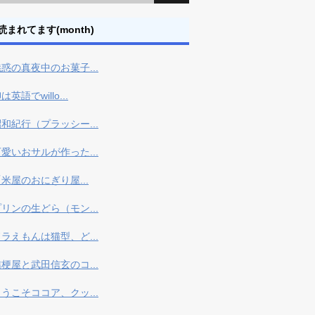
読まれてます(month)
惑の真夜中のお菓子...
は英語でwillo...
和紀行（プラッシー...
愛いおサルが作った...
米屋のおにぎり屋...
リンの生どら（モン...
ラえもんは猫型、ど...
梗屋と武田信玄のコ...
うこそココア、クッ...