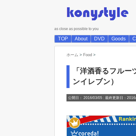
as close as possible to you
TOP
About
DVD
Goods
C
ホーム
>
Food
>
「洋酒香るフルー
ンイレブン）
公開日：
2016/03/05
: 最終更新日：2016/