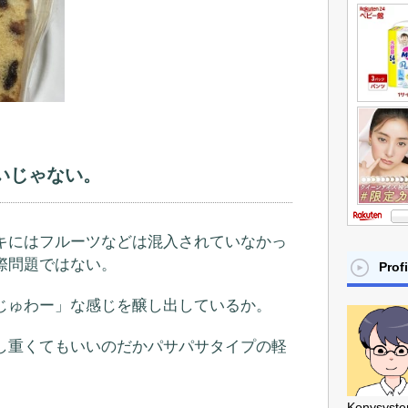
いじゃない。
キにはフルーツなどは混入されていなかっ
際問題ではない。
Profi
じゅわー」な感じを醸し出しているか。
し重くてもいいのだかパサパサタイプの軽
Konysyst