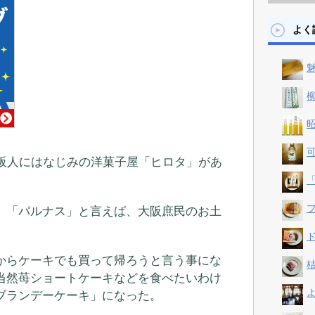
よく
魅
柳
昭
可
阪人にはなじみの洋菓子屋「ヒロタ」があ
「
プ
」「パルナス」と言えば、大阪庶民のお土
ド
からケーキでも買って帰ろうと言う事にな
桔
当然苺ショートケーキなどを食べたいわけ
よ
ブランデーケーキ」になった。