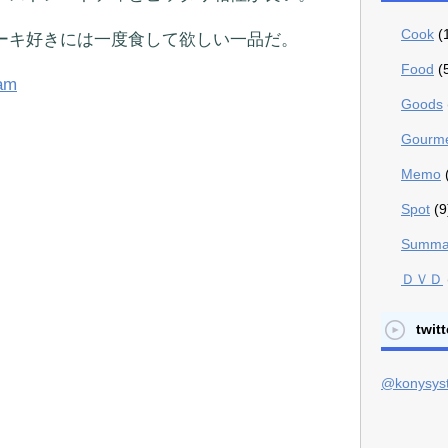
Cook
(
ーキ好きには一度食して欲しい一品だ。
Food
(
Goods
Gourm
Memo
Spot
(9
Summa
ＤＶＤ
twitt
@konys