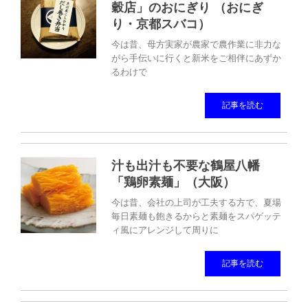
穀店」のおにぎり （おにぎ
り・京都スバコ）
今は昔、母方実家が農家で農作業に非力な
がら手伝いに行くと新米をご相伴にあずか
るわけで
記事を読む
汁も出汁も不要な鶴屋八幡
「鶏卵素麺」（大阪）
今は昔、会社の上司が工夫する方で、夏場
毎日素麺も飽きるからと素麺をスパゲッテ
ィ風にアレンジして周りに
記事を読む