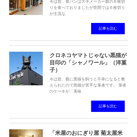
今は昔、食パンは大手メーカー製の８枚切
りを食べておりましたが世間では６枚切り
が主流な
記事を読む
クロネコヤマトじゃない黒猫が
目印の「シャノワール」（洋菓
子）
今は昔、親に黒猫を飼うと不幸になると教
えられたので黒猫が苦手な筆者です。 筆者
のケーキが「美味
記事を読む
「米屋のおにぎり屋 菊太屋米