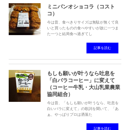
ミニパンオショコラ（コスト
コ）
今は昔、食べきりサイズは無駄が無くて良
いと買ったものの食べやすいが故に一つま
た一つと結局食べ過ぎてし
記事を読む
もしも願いが叶うなら吐息を
「白バラコーヒー」に変えて
（コーヒー牛乳・大山乳業農業
協同組合）
今は昔、「もしも願いが叶うなら、吐息を
白いバラに変えて」の歌詞を聞いて、「あ
ぁ、やっぱりプロは洒落た
記事を読む