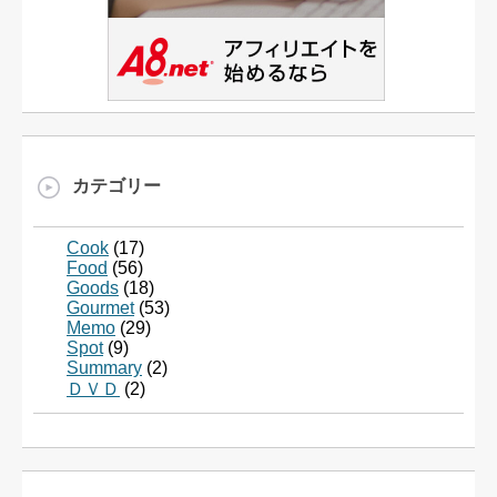
カテゴリー
Cook
(17)
Food
(56)
Goods
(18)
Gourmet
(53)
Memo
(29)
Spot
(9)
Summary
(2)
ＤＶＤ
(2)