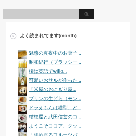
よく読まれてます(month)
魅惑の真夜中のお菓子...
昭和紀行（プラッシー...
柳は英語でwillo...
可愛いおサルが作った...
「米屋のおにぎり屋...
プリンの生どら（モン...
ドラえもんは猫型、ど...
桔梗屋と武田信玄のコ...
ようこそココア、クッ...
「洋酒香るフルーツパ...