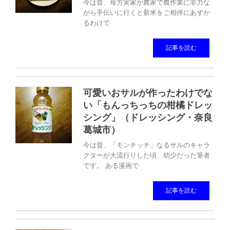
今は昔、母方実家が農家で農作業に非力な
がら手伝いに行くと新米をご相伴にあずか
るわけで
記事を読む
可愛いおサルが作ったわけでな
い「もんっちっちの柑橘ドレッ
シング」（ドレッシング・奈良
葛城市）
今は昔、「モンチッチ」なるサルのキャラ
クターが大流行りした頃、幼少だった筆者
です。 ある漫画で
記事を読む