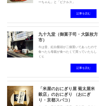
ーちゃん」と「ピクルス」
記事を読む
九十九堂（御菓子司・大阪枚方
市）
今は昔、紅白饅頭が二個置いてあったので
食べたら母親が食べたくて買っていたらし
くヒ
記事を読む
「米屋のおにぎり屋 菊太屋米
穀店」のおにぎり （おにぎ
り・京都スバコ）