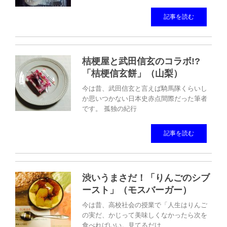
記事を読む
桔梗屋と武田信玄のコラボ!?
「桔梗信玄餅」（山梨）
今は昔、武田信玄と言えば騎馬隊くらいし
か思いつかない日本史赤点間際だった筆者
です。 孤独の紀行
記事を読む
渋いうまさだ！「りんごのシブ
ースト」（モスバーガー）
今は昔、高校社会の授業で「人生はりんご
の実だ、かじって美味しくなかったら次を
食べればいい。見てるだけ