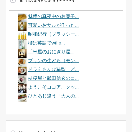
魅惑の真夜中のお菓子...
可愛いおサルが作った...
昭和紀行（プラッシー...
柳は英語でwillo...
「米屋のおにぎり屋...
プリンの生どら（モン...
ドラえもんは猫型、ど...
桔梗屋と武田信玄のコ...
ようこそココア、クッ...
ひとあじ違う「大人の...