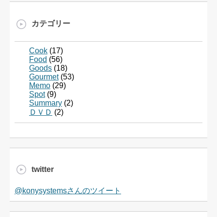
カテゴリー
Cook
(17)
Food
(56)
Goods
(18)
Gourmet
(53)
Memo
(29)
Spot
(9)
Summary
(2)
ＤＶＤ
(2)
twitter
@konysystemsさんのツイート