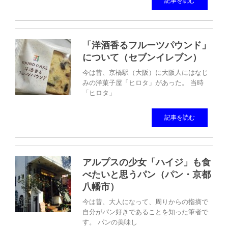
記事を読む
「洋酒香るフルーツパウンド」
について（セブンイレブン）
今は昔、京橋駅（大阪）に大阪人にはなじ
みの洋菓子屋「ヒロタ」があった。 当時
「ヒロタ」
記事を読む
アルプスの少女「ハイジ」も食
べたいと思うパン（パン・京都
八幡市）
今は昔、大人になって、周りからの指摘で
自分がパン好きであることを知った筆者で
す。 パンの美味し