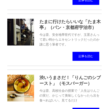
記事を読む
たまに行けたらいいな「たま木
亭」（パン・京都府宇治市）
今は昔、安全地帯世代ですが、玉置さんっ
て若い時からエキセントリックだったのか
謎に思う筆者です。
記事を読む
渋いうまさだ！「りんごのシブ
ースト」（モスバーガー）
今は昔、高校社会の授業で「人生はりんご
の実だ、かじって美味しくなかったら次を
食べればいい。見てるだけ