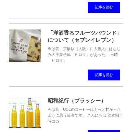
記事を読む
「洋酒香るフルーツパウンド」
について（セブンイレブン）
今は昔、京橋駅（大阪）に大阪人にはなじ
みの洋菓子屋「ヒロタ」があった。 当時
「ヒロタ」
記事を読む
昭和紀行（プラッシー）
今は昔、UCCのコーヒーはもっと甘かった
ように思う筆者です。 こんにちは 幼稚園当
時コカ