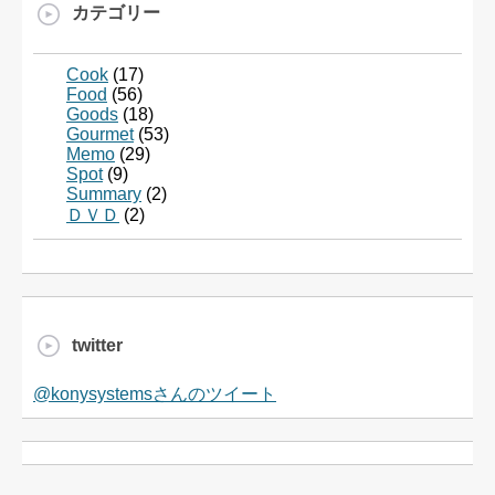
カテゴリー
Cook
(17)
Food
(56)
Goods
(18)
Gourmet
(53)
Memo
(29)
Spot
(9)
Summary
(2)
ＤＶＤ
(2)
twitter
@konysystemsさんのツイート