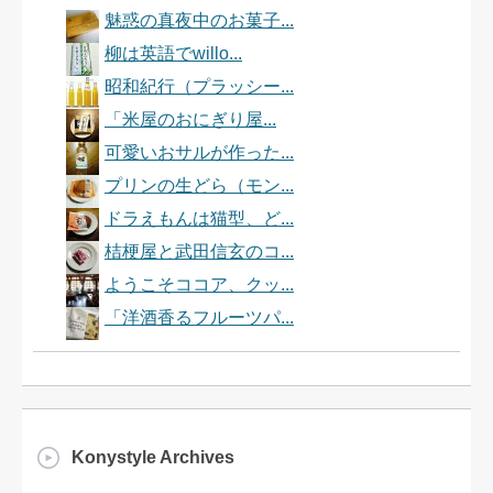
魅惑の真夜中のお菓子...
柳は英語でwillo...
昭和紀行（プラッシー...
「米屋のおにぎり屋...
可愛いおサルが作った...
プリンの生どら（モン...
ドラえもんは猫型、ど...
桔梗屋と武田信玄のコ...
ようこそココア、クッ...
「洋酒香るフルーツパ...
Konystyle Archives