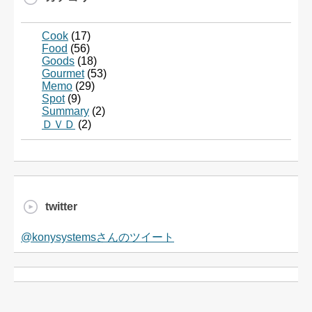
Cook
(17)
Food
(56)
Goods
(18)
Gourmet
(53)
Memo
(29)
Spot
(9)
Summary
(2)
ＤＶＤ
(2)
twitter
@konysystemsさんのツイート