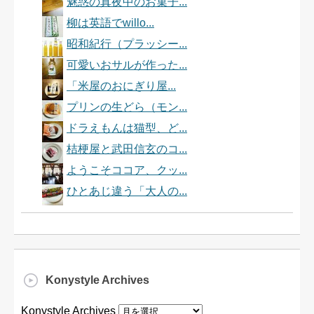
魅惑の真夜中のお菓子...
柳は英語でwillo...
昭和紀行（プラッシー...
可愛いおサルが作った...
「米屋のおにぎり屋...
プリンの生どら（モン...
ドラえもんは猫型、ど...
桔梗屋と武田信玄のコ...
ようこそココア、クッ...
ひとあじ違う「大人の...
Konystyle Archives
Konystyle Archives