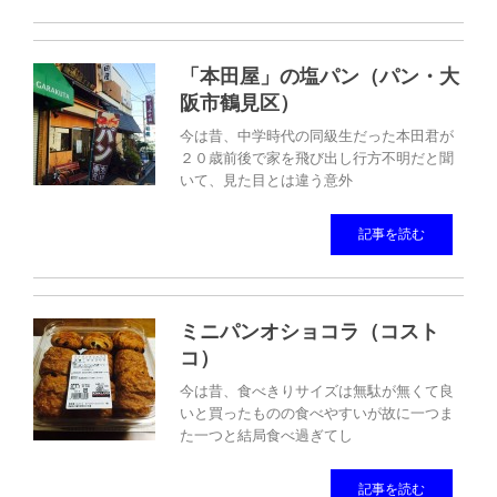
「本田屋」の塩パン（パン・大
阪市鶴見区）
今は昔、中学時代の同級生だった本田君が
２０歳前後で家を飛び出し行方不明だと聞
いて、見た目とは違う意外
記事を読む
ミニパンオショコラ（コスト
コ）
今は昔、食べきりサイズは無駄が無くて良
いと買ったものの食べやすいが故に一つま
た一つと結局食べ過ぎてし
記事を読む