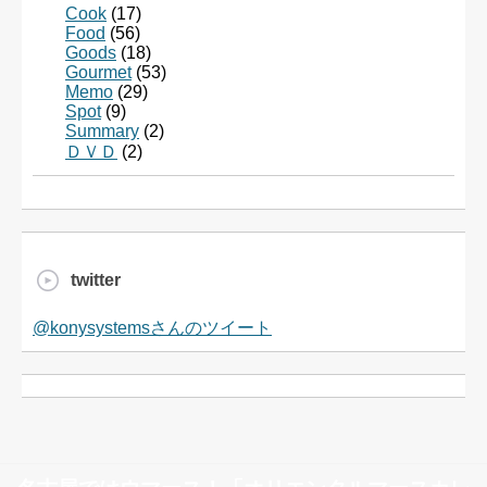
Cook
(17)
Food
(56)
Goods
(18)
Gourmet
(53)
Memo
(29)
Spot
(9)
Summary
(2)
ＤＶＤ
(2)
twitter
@konysystemsさんのツイート