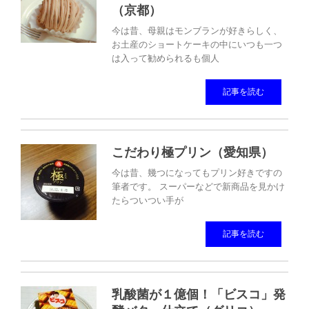
（京都）
今は昔、母親はモンブランが好きらしく、
お土産のショートケーキの中にいつも一つ
は入って勧められるも個人
記事を読む
こだわり極プリン（愛知県）
今は昔、幾つになってもプリン好きですの
筆者です。 スーパーなどで新商品を見かけ
たらついつい手が
記事を読む
乳酸菌が１億個！「ビスコ」発