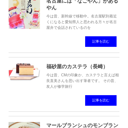
名古屋には「なごやん」がある
やん
今は昔、新幹線で移動中。名古屋駅到着近
くになると愛知県人と思われる方々が名古
屋弁で会話されているのを
記事を読む
福砂屋のカステラ（長崎）
今は昔、CMの印象か、カステラと言えば相
良直美さんを思い出す筆者です。 その昔、
友人が修学旅行
記事を読む
マールブランシュのモンブラン