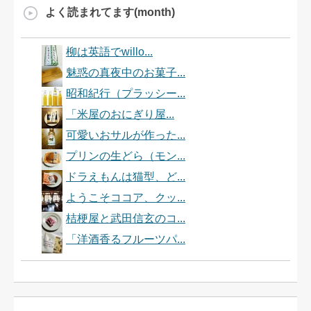
よく読まれてます(month)
柳は英語でwillo...
魅惑の真夜中のお菓子...
昭和紀行（プラッシー...
「米屋のおにぎり屋...
可愛いおサルが作った...
プリンの生どら（モン...
ドラえもんは猫型、ど...
ようこそココア、クッ...
桔梗屋と武田信玄のコ...
「洋酒香るフルーツパ...