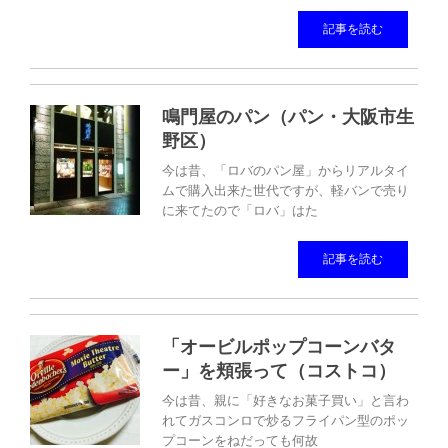
記事を読む
鳴門屋のパン（パン・大阪市生
野区）
今は昔、「ロバのパン屋」からリアルタイ
ムで購入出来た世代ですが、軽バンで売り
に来てたので「ロバ」はた
記事を読む
「オービルポップコーンバタ
ー」を頬張って（コストコ）
今は昔、親に「好きなお菓子買い」と言わ
れてガスコンロで炒るフライパン型のポッ
プコーンをねだっても何故