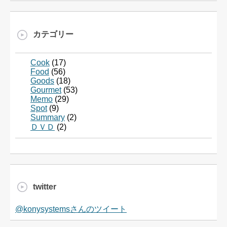
カテゴリー
Cook
(17)
Food
(56)
Goods
(18)
Gourmet
(53)
Memo
(29)
Spot
(9)
Summary
(2)
ＤＶＤ
(2)
twitter
@konysystemsさんのツイート