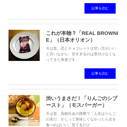
記事を読む
これが本物？「REAL BROWNI
E」（日本オリオン）
今は昔、恋とチョコレートは甘い方がいい
と言いながら、甘すぎるのは受付けなくな
ってきた筆者です。
記事を読む
渋いうまさだ！「りんごのシブ
ースト」（モスバーガー）
今は昔、高校社会の授業で「人生はりんご
の実だ、かじって美味しくなかったら次を
食べればいい。見てるだけ