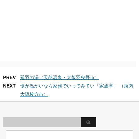
PREV
延羽の湯（天然温泉・大阪羽曳野市）
NEXT
懐が温かいなら家族でいってみてい「家族亭」 （焼肉
大阪枚方市）