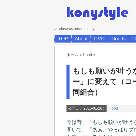
as close as possible to you
TOP
About
DVD
Goods
C
ホーム
>
Food
>
もしも願いが叶う
ー」に変えて（コ
同組合）
公開日：
2015/01/28
:
Food
今は昔、「もしも願いが叶う
聞いて、「あぁ、やっぱりプ