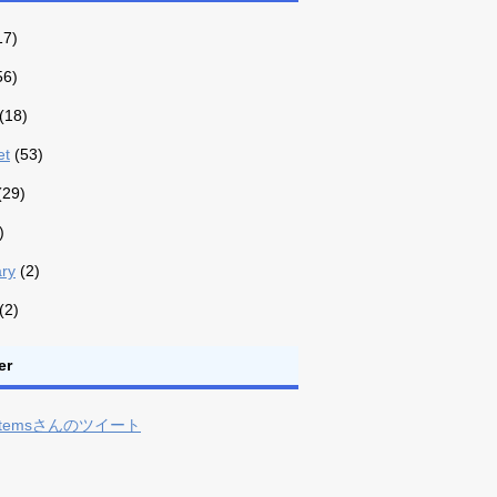
17)
56)
(18)
et
(53)
(29)
)
ry
(2)
(2)
er
ystemsさんのツイート