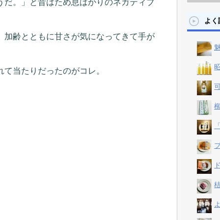
うだ。」と昔はため息ばかりのネガティブ
よく
、加齢とともに甘さが気になってきて手が
魅
昭
れて当たりだったのがコレ。
可
柳
「
プ
ド
桔
よ