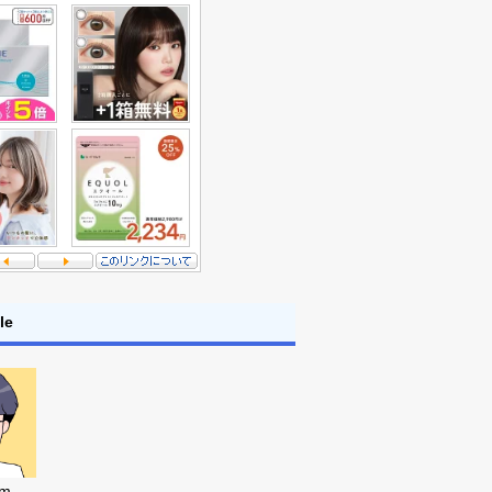
le
em