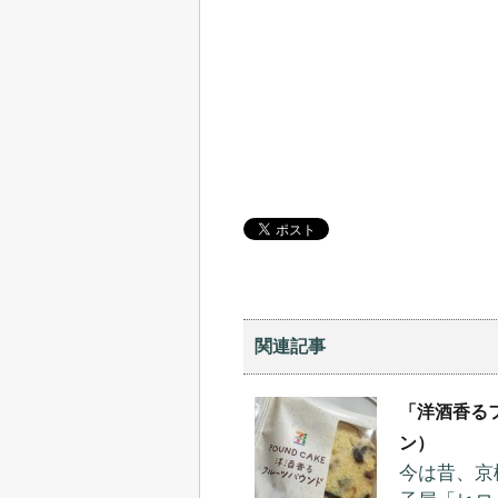
関連記事
「洋酒香る
ン）
今は昔、京