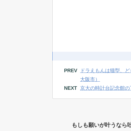
PREV
ドラえもんは猫型、ど
大阪市）
NEXT
京大の時計台記念館の
もしも願いが叶うなら