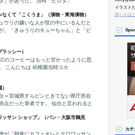
タ」があった。 当時「ヒロタ」
イラスト
ゃなくて「こくうま」（漬物・東海漬物）
詳しくは
ュウリの嫌いな人が世の中にいるんだと
が、「きゅうりのキューちゃん」と「ピ
Spo
プラッシー）
CCのコーヒーはもっと甘かったように思
。 こんにちは 幼稚園当時コカ
城）
台＝宮城県すらピンときてない県庁所在
赤点だった筆者です。 仙台と言われると
ワッサン ショップ」（パン・大阪市鶴見
カテ
僚が「朝食にカフェオレとクロワッサン