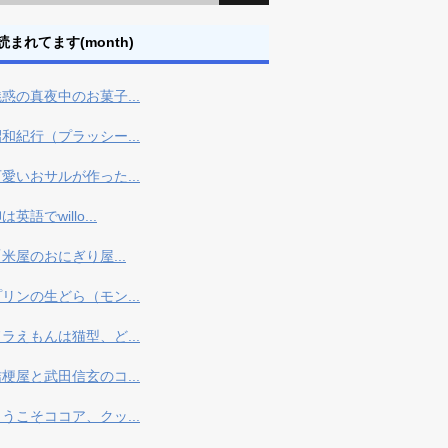
読まれてます(month)
惑の真夜中のお菓子...
和紀行（プラッシー...
愛いおサルが作った...
は英語でwillo...
米屋のおにぎり屋...
リンの生どら（モン...
ラえもんは猫型、ど...
梗屋と武田信玄のコ...
うこそココア、クッ...