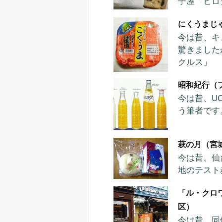
子屋「ヒロ
にくうまじ
今は昔、キ
驚きました
クルス」
昭和紀行（
今は昔、U
う筆者です
萩の月（宮
今は昔、仙
地のテスト
「ル・クロ
区）
今は昔、同