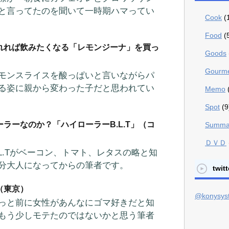
と言ってたのを聞いて一時期ハマってい
Cook
(
Food
(
れれば飲みたくなる「レモンジーナ」を買っ
Goods
Gourm
モンスライスを酸っぱいと言いながらパ
る姿に親から変わった子だと思われてい
Memo
Spot
(9
ラーなのか？「ハイローラーB.L.T」（コ
Summa
ＤＶＤ
.L.Tがベーコン、トマト、レタスの略と知
分大人になってからの筆者です。
twitt
（東京）
@konys
っと前に女性があんなにゴマ好きだと知
もう少しモテたのではないかと思う筆者