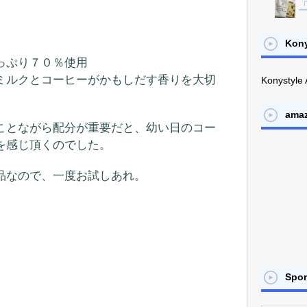
「
Kony
っぷり７０％使用
ミルクとコーヒーがかもしだす香りを大切
Konystyle 
ama
ことながら配分が重要だと、幼い日のコー
を感じ頂くのでした。
品なので、一度お試しあれ。
Spo