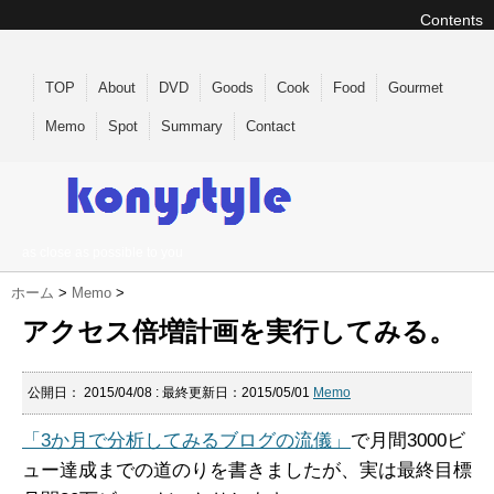
Contents
TOP
About
DVD
Goods
Cook
Food
Gourmet
Memo
Spot
Summary
Contact
as close as possible to you
ホーム
>
Memo
>
アクセス倍増計画を実行してみる。
公開日：
2015/04/08
: 最終更新日：2015/05/01
Memo
「3か月で分析してみるブログの流儀」
で月間3000ビ
ュー達成までの道のりを書きましたが、実は最終目標