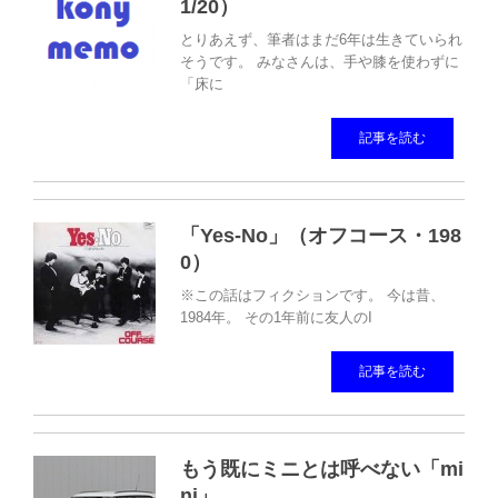
1/20）
とりあえず、筆者はまだ6年は生きていられ
そうです。 みなさんは、手や膝を使わずに
「床に
記事を読む
「Yes-No」（オフコース・198
0）
※この話はフィクションです。 今は昔、
1984年。 その1年前に友人のI
記事を読む
もう既にミニとは呼べない「mi
ni」