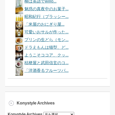
柳は英語でwillo...
魅惑の真夜中のお菓子...
昭和紀行（プラッシー...
「米屋のおにぎり屋...
可愛いおサルが作った...
プリンの生どら（モン...
ドラえもんは猫型、ど...
ようこそココア、クッ...
桔梗屋と武田信玄のコ...
「洋酒香るフルーツパ...
Konystyle Archives
Konystyle Archives