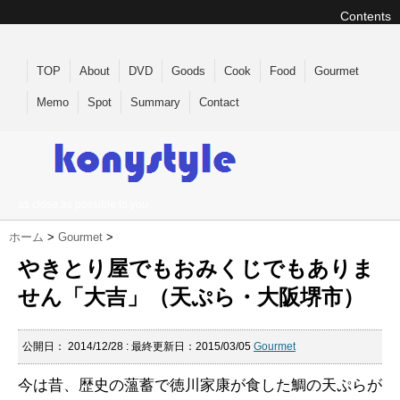
Contents
TOP
About
DVD
Goods
Cook
Food
Gourmet
Memo
Spot
Summary
Contact
as close as possible to you
ホーム
>
Gourmet
>
やきとり屋でもおみくじでもありま
せん「大吉」（天ぷら・大阪堺市）
公開日：
2014/12/28
: 最終更新日：2015/03/05
Gourmet
今は昔、歴史の薀蓄で徳川家康が食した鯛の天ぷらが