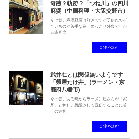
奇跡？軌跡？「つね川」の四川
麻婆（中国料理・大阪交野市）
今は昔、麻婆豆腐は好きですが子供たちが
辛いものが苦手な為、めっきり外食でしか
麻婆豆腐
記事を読む
武井壮とは関係無いようです
「麺屋たけ井」(ラーメン・京
都府八幡市)
今は昔、ある時からラーメン屋さんが「家
系」と称し、腕組みして宣伝することに若
干の違和
記事を読む