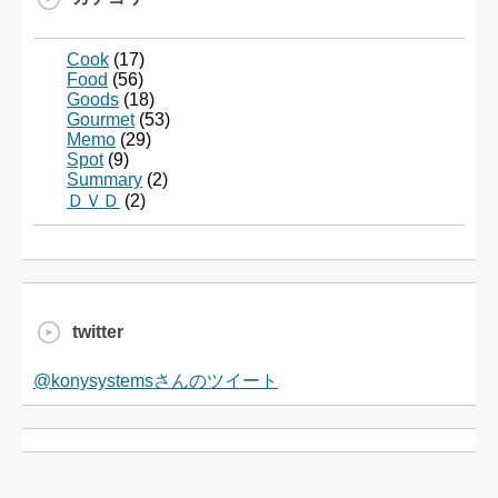
Cook
(17)
Food
(56)
Goods
(18)
Gourmet
(53)
Memo
(29)
Spot
(9)
Summary
(2)
ＤＶＤ
(2)
twitter
@konysystemsさんのツイート