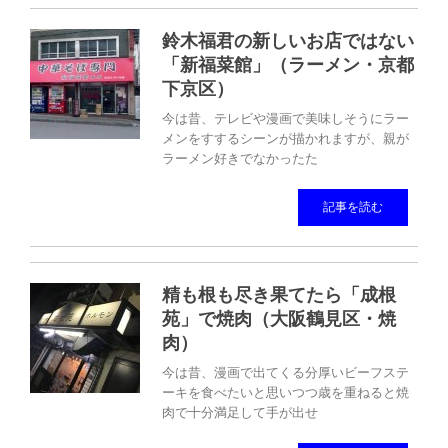
鈴木福君の新しいお店ではない
「新福菜館」（ラーメン・京都
下京区）
今は昔、テレビや漫画で美味しそうにラー
メンをすするシーンが描かれますが、親が
ラーメン好きでなかったた
記事を読む
精も根も尽き果てたら「成根
苑」で焼肉（大阪鶴見区・焼
肉）
今は昔、漫画で出てくる分厚いビーフステ
ーキを食べたいと思いつつ歳を重ねると焼
肉で十分満足して手が出せ