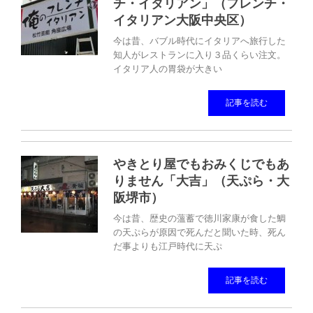
チ・イタリアン」（フレンチ・
イタリアン大阪中央区）
今は昔、バブル時代にイタリアへ旅行した
知人がレストランに入り３品くらい注文。
イタリア人の胃袋が大きい
記事を読む
やきとり屋でもおみくじでもあ
りません「大吉」（天ぷら・大
阪堺市）
今は昔、歴史の薀蓄で徳川家康が食した鯛
の天ぷらが原因で死んだと聞いた時、死ん
だ事よりも江戸時代に天ぷ
記事を読む