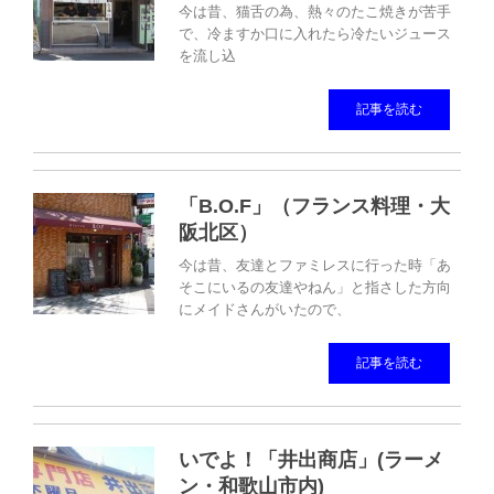
今は昔、猫舌の為、熱々のたこ焼きが苦手
で、冷ますか口に入れたら冷たいジュース
を流し込
記事を読む
「B.O.F」（フランス料理・大
阪北区）
今は昔、友達とファミレスに行った時「あ
そこにいるの友達やねん」と指さした方向
にメイドさんがいたので、
記事を読む
いでよ！「井出商店」(ラーメ
ン・和歌山市内)