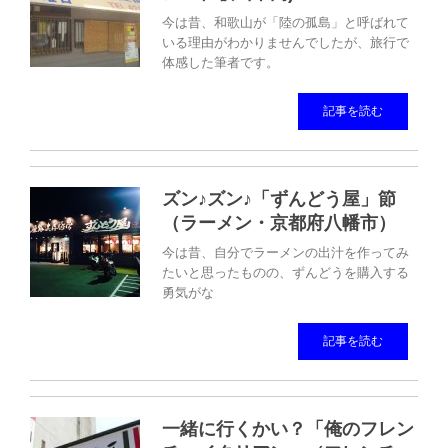
今は昔、和歌山が「陸の孤島」と呼ばれて
いる理由がわかりませんでしたが、旅行で
体感した筆者です。
記事を読む
ズン♪ズン♪「ずんどう屋」節
（ラーメン・京都府八幡市）
今は昔、自分でラーメンの出汁を作ってみ
たいと思ったものの、ずんどうを購入する
勇気がな
記事を読む
一緒に行くかい？「俺のフレン