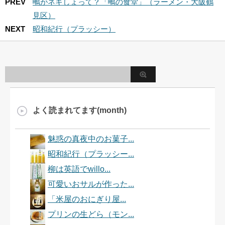
PREV
鴫がネギしょって？「鴫の食堂」（ラーメン・大阪鶴
見区）
NEXT
昭和紀行（プラッシー）
よく読まれてます(month)
魅惑の真夜中のお菓子...
昭和紀行（プラッシー...
柳は英語でwillo...
可愛いおサルが作った...
「米屋のおにぎり屋...
プリンの生どら（モン...