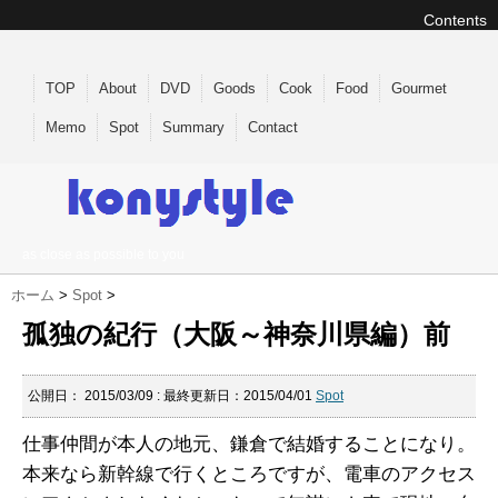
Contents
TOP
About
DVD
Goods
Cook
Food
Gourmet
Memo
Spot
Summary
Contact
as close as possible to you
ホーム
>
Spot
>
孤独の紀行（大阪～神奈川県編）前
公開日：
2015/03/09
: 最終更新日：2015/04/01
Spot
仕事仲間が本人の地元、鎌倉で結婚することになり。
本来なら新幹線で行くところですが、電車のアクセス