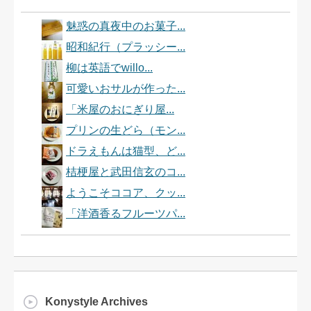
魅惑の真夜中のお菓子...
昭和紀行（プラッシー...
柳は英語でwillo...
可愛いおサルが作った...
「米屋のおにぎり屋...
プリンの生どら（モン...
ドラえもんは猫型、ど...
桔梗屋と武田信玄のコ...
ようこそココア、クッ...
「洋酒香るフルーツパ...
Konystyle Archives