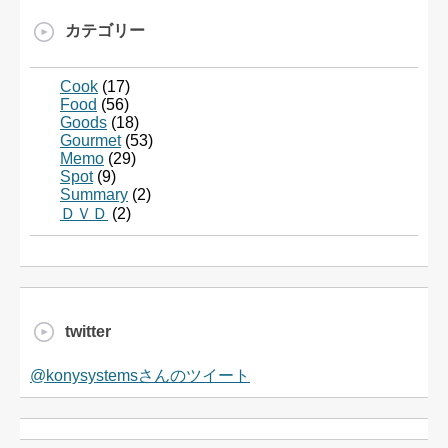
カテゴリー
Cook
(17)
Food
(56)
Goods
(18)
Gourmet
(53)
Memo
(29)
Spot
(9)
Summary
(2)
ＤＶＤ
(2)
twitter
@konysystemsさんのツイート