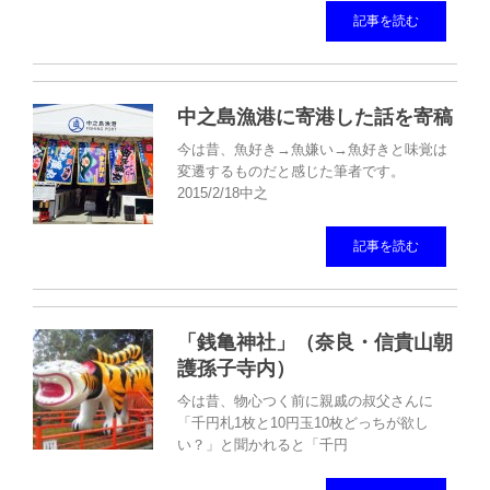
記事を読む
中之島漁港に寄港した話を寄稿
今は昔、魚好き→魚嫌い→魚好きと味覚は
変遷するものだと感じた筆者です。
2015/2/18中之
記事を読む
「銭亀神社」（奈良・信貴山朝
護孫子寺内）
今は昔、物心つく前に親戚の叔父さんに
「千円札1枚と10円玉10枚どっちが欲し
い？」と聞かれると「千円