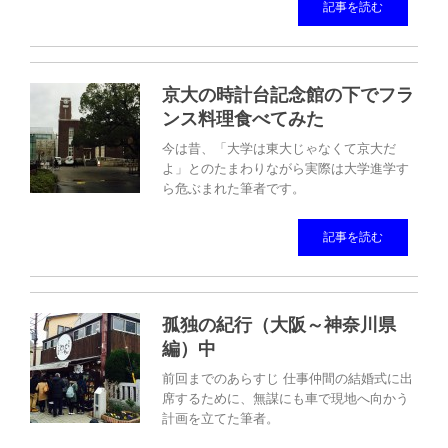
記事を読む
京大の時計台記念館の下でフラ
ンス料理食べてみた
今は昔、「大学は東大じゃなくて京大だ
よ」とのたまわりながら実際は大学進学す
ら危ぶまれた筆者です。
記事を読む
孤独の紀行（大阪～神奈川県
編）中
前回までのあらすじ 仕事仲間の結婚式に出
席するために、無謀にも車で現地へ向かう
計画を立てた筆者。