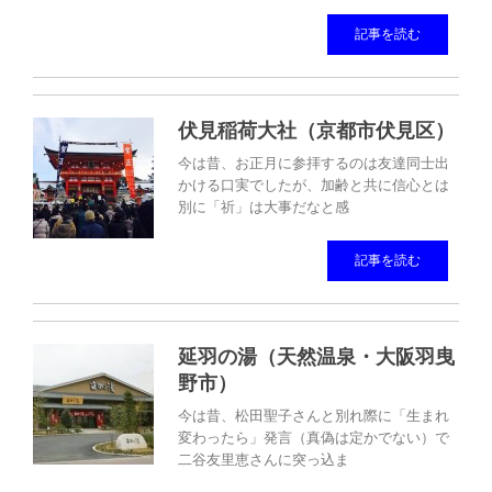
記事を読む
伏見稲荷大社（京都市伏見区）
今は昔、お正月に参拝するのは友達同士出
かける口実でしたが、加齢と共に信心とは
別に「祈」は大事だなと感
記事を読む
延羽の湯（天然温泉・大阪羽曳
野市）
今は昔、松田聖子さんと別れ際に「生まれ
変わったら」発言（真偽は定かでない）で
二谷友里恵さんに突っ込ま