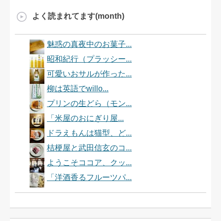
よく読まれてます(month)
魅惑の真夜中のお菓子...
昭和紀行（プラッシー...
可愛いおサルが作った...
柳は英語でwillo...
プリンの生どら（モン...
「米屋のおにぎり屋...
ドラえもんは猫型、ど...
桔梗屋と武田信玄のコ...
ようこそココア、クッ...
「洋酒香るフルーツパ...