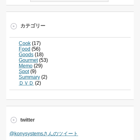
カテゴリー
Cook
(17)
Food
(56)
Goods
(18)
Gourmet
(53)
Memo
(29)
Spot
(9)
Summary
(2)
ＤＶＤ
(2)
twitter
@konysystemsさんのツイート